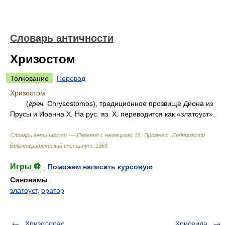
Словарь античности
Хризостом
Толкование
Перевод
Хризостом
(
греч.
Chrysostomos), традиционное прозвище Диона из
Прусы и Иоанна X. На рус. яз. X. переводится как «златоуст».
Словарь античности. — Перевод с немецкого. М.: Прогресс
.
Лейпцигский
Библиографический институт
.
1989
.
Игры ⚽
Поможем написать курсовую
Синонимы
:
златоуст
,
оратор
Хризолорас
Хрисеида