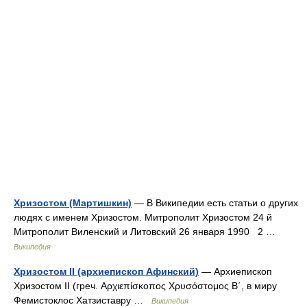
Хризостом (Мартишкин)
— В Википедии есть статьи о других
людях с именем Хризостом. Митрополит Хризостом 24 й
Митрополит Виленский и Литовский 26 января 1990 2 …
Википедия
Хризостом II (архиепископ Афинский)
— Архиепископ
Хризостом II (греч. Αρχιεπίσκοπος Χρυσόστομος Β΄, в миру
Фемистоклос Хатзиставру …
Википедия